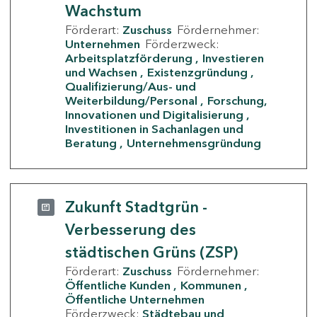
Wachstum
Förderart:
Zuschuss
Fördernehmer:
Unternehmen
Förderzweck:
Arbeitsplatzförderung
Investieren
und Wachsen
Existenzgründung
Qualifizierung/Aus- und
Weiterbildung/Personal
Forschung,
Innovationen und Digitalisierung
Investitionen in Sachanlagen und
Beratung
Unternehmensgründung
Zukunft Stadtgrün -
Verbesserung des
städtischen Grüns (ZSP)
Förderart:
Zuschuss
Fördernehmer:
Öffentliche Kunden
Kommunen
Öffentliche Unternehmen
Förderzweck:
Städtebau und