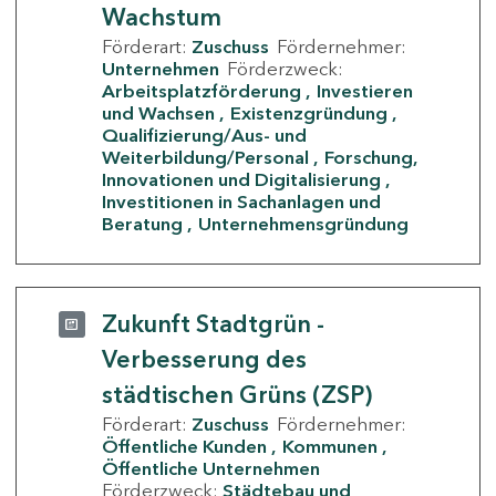
Wachstum
Förderart:
Zuschuss
Fördernehmer:
Unternehmen
Förderzweck:
Arbeitsplatzförderung
Investieren
und Wachsen
Existenzgründung
Qualifizierung/Aus- und
Weiterbildung/Personal
Forschung,
Innovationen und Digitalisierung
Investitionen in Sachanlagen und
Beratung
Unternehmensgründung
Zukunft Stadtgrün -
Verbesserung des
städtischen Grüns (ZSP)
Förderart:
Zuschuss
Fördernehmer:
Öffentliche Kunden
Kommunen
Öffentliche Unternehmen
Förderzweck:
Städtebau und