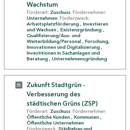
Wachstum
Förderart:
Zuschuss
Fördernehmer:
Unternehmen
Förderzweck:
Arbeitsplatzförderung
Investieren
und Wachsen
Existenzgründung
Qualifizierung/Aus- und
Weiterbildung/Personal
Forschung,
Innovationen und Digitalisierung
Investitionen in Sachanlagen und
Beratung
Unternehmensgründung
Zukunft Stadtgrün -
Verbesserung des
städtischen Grüns (ZSP)
Förderart:
Zuschuss
Fördernehmer:
Öffentliche Kunden
Kommunen
Öffentliche Unternehmen
Förderzweck:
Städtebau und