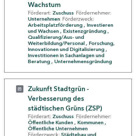
Wachstum
Förderart:
Zuschuss
Fördernehmer:
Unternehmen
Förderzweck:
Arbeitsplatzförderung
Investieren
und Wachsen
Existenzgründung
Qualifizierung/Aus- und
Weiterbildung/Personal
Forschung,
Innovationen und Digitalisierung
Investitionen in Sachanlagen und
Beratung
Unternehmensgründung
Zukunft Stadtgrün -
Verbesserung des
städtischen Grüns (ZSP)
Förderart:
Zuschuss
Fördernehmer:
Öffentliche Kunden
Kommunen
Öffentliche Unternehmen
Förderzweck:
Städtebau und