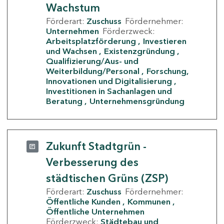
Wachstum
Förderart:
Zuschuss
Fördernehmer:
Unternehmen
Förderzweck:
Arbeitsplatzförderung
Investieren
und Wachsen
Existenzgründung
Qualifizierung/Aus- und
Weiterbildung/Personal
Forschung,
Innovationen und Digitalisierung
Investitionen in Sachanlagen und
Beratung
Unternehmensgründung
Zukunft Stadtgrün -
Verbesserung des
städtischen Grüns (ZSP)
Förderart:
Zuschuss
Fördernehmer:
Öffentliche Kunden
Kommunen
Öffentliche Unternehmen
Förderzweck:
Städtebau und