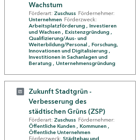
Wachstum
Förderart:
Zuschuss
Fördernehmer:
Unternehmen
Förderzweck:
Arbeitsplatzförderung
Investieren
und Wachsen
Existenzgründung
Qualifizierung/Aus- und
Weiterbildung/Personal
Forschung,
Innovationen und Digitalisierung
Investitionen in Sachanlagen und
Beratung
Unternehmensgründung
Zukunft Stadtgrün -
Verbesserung des
städtischen Grüns (ZSP)
Förderart:
Zuschuss
Fördernehmer:
Öffentliche Kunden
Kommunen
Öffentliche Unternehmen
Förderzweck:
Städtebau und