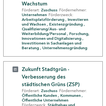
Wachstum
Förderart:
Zuschuss
Fördernehmer:
Unternehmen
Förderzweck:
Arbeitsplatzförderung
Investieren
und Wachsen
Existenzgründung
Qualifizierung/Aus- und
Weiterbildung/Personal
Forschung,
Innovationen und Digitalisierung
Investitionen in Sachanlagen und
Beratung
Unternehmensgründung
Zukunft Stadtgrün -
Verbesserung des
städtischen Grüns (ZSP)
Förderart:
Zuschuss
Fördernehmer:
Öffentliche Kunden
Kommunen
Öffentliche Unternehmen
Förderzweck:
Städtebau und