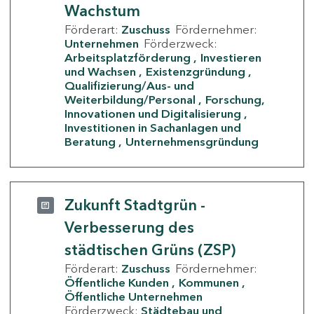
Wachstum
Förderart:
Zuschuss
Fördernehmer:
Unternehmen
Förderzweck:
Arbeitsplatzförderung
Investieren
und Wachsen
Existenzgründung
Qualifizierung/Aus- und
Weiterbildung/Personal
Forschung,
Innovationen und Digitalisierung
Investitionen in Sachanlagen und
Beratung
Unternehmensgründung
Zukunft Stadtgrün -
Verbesserung des
städtischen Grüns (ZSP)
Förderart:
Zuschuss
Fördernehmer:
Öffentliche Kunden
Kommunen
Öffentliche Unternehmen
Förderzweck:
Städtebau und