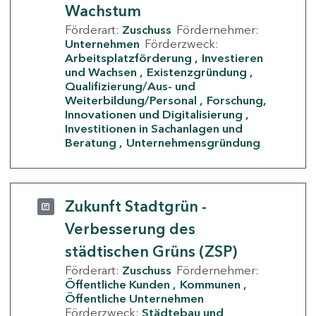
Wachstum
Förderart:
Zuschuss
Fördernehmer:
Unternehmen
Förderzweck:
Arbeitsplatzförderung
Investieren
und Wachsen
Existenzgründung
Qualifizierung/Aus- und
Weiterbildung/Personal
Forschung,
Innovationen und Digitalisierung
Investitionen in Sachanlagen und
Beratung
Unternehmensgründung
Zukunft Stadtgrün -
Verbesserung des
städtischen Grüns (ZSP)
Förderart:
Zuschuss
Fördernehmer:
Öffentliche Kunden
Kommunen
Öffentliche Unternehmen
Förderzweck:
Städtebau und