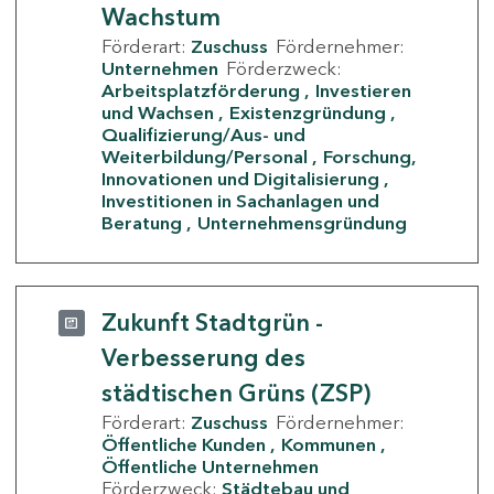
Wachstum
Förderart:
Zuschuss
Fördernehmer:
Unternehmen
Förderzweck:
Arbeitsplatzförderung
Investieren
und Wachsen
Existenzgründung
Qualifizierung/Aus- und
Weiterbildung/Personal
Forschung,
Innovationen und Digitalisierung
Investitionen in Sachanlagen und
Beratung
Unternehmensgründung
Zukunft Stadtgrün -
Verbesserung des
städtischen Grüns (ZSP)
Förderart:
Zuschuss
Fördernehmer:
Öffentliche Kunden
Kommunen
Öffentliche Unternehmen
Förderzweck:
Städtebau und