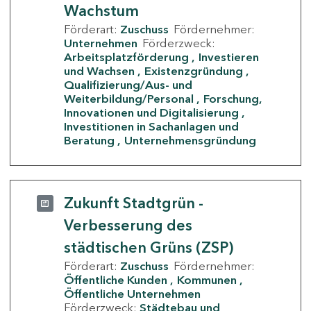
Wachstum
Förderart:
Zuschuss
Fördernehmer:
Unternehmen
Förderzweck:
Arbeitsplatzförderung
Investieren
und Wachsen
Existenzgründung
Qualifizierung/Aus- und
Weiterbildung/Personal
Forschung,
Innovationen und Digitalisierung
Investitionen in Sachanlagen und
Beratung
Unternehmensgründung
Zukunft Stadtgrün -
Verbesserung des
städtischen Grüns (ZSP)
Förderart:
Zuschuss
Fördernehmer:
Öffentliche Kunden
Kommunen
Öffentliche Unternehmen
Förderzweck:
Städtebau und