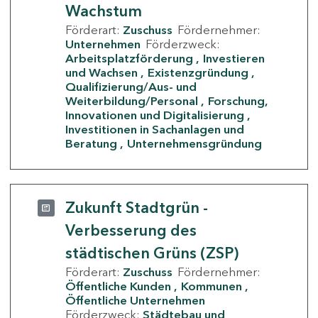
Wachstum
Förderart:
Zuschuss
Fördernehmer:
Unternehmen
Förderzweck:
Arbeitsplatzförderung
Investieren
und Wachsen
Existenzgründung
Qualifizierung/Aus- und
Weiterbildung/Personal
Forschung,
Innovationen und Digitalisierung
Investitionen in Sachanlagen und
Beratung
Unternehmensgründung
Zukunft Stadtgrün -
Verbesserung des
städtischen Grüns (ZSP)
Förderart:
Zuschuss
Fördernehmer:
Öffentliche Kunden
Kommunen
Öffentliche Unternehmen
Förderzweck:
Städtebau und