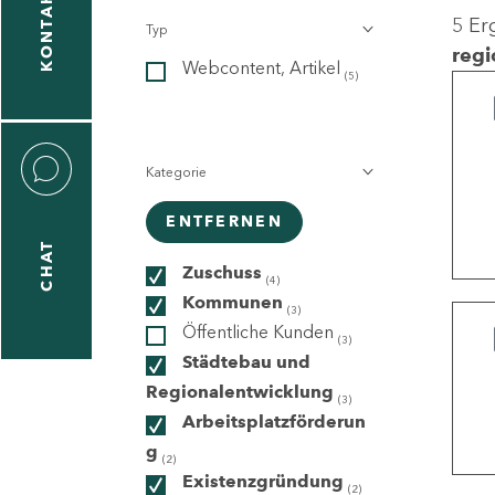
KONTAKT
5 Er
Typ
gen
regi
Webcontent, Artikel
n
(5)
Kategorie
ENTFERNEN
CHAT
icecenter
Zuschuss
(4)
Kommunen
(3)
Öffentliche Kunden
(3)
taktformular
Städtebau und
Regionalentwicklung
(3)
Arbeitsplatzförderun
g
erportal
(2)
Existenzgründung
(2)