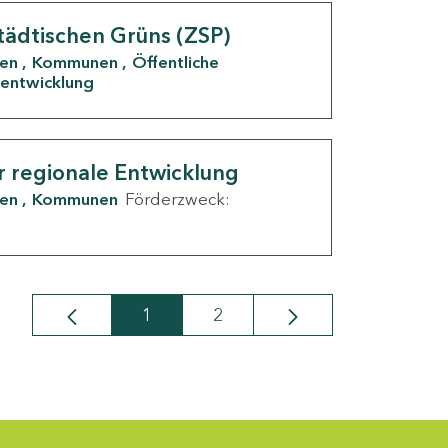
tädtischen Grüns (ZSP)
den
Kommunen
Öffentliche
entwicklung
r regionale Entwicklung
den
Kommunen
Förderzweck:
1
2
Seite
Seite