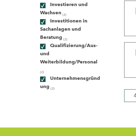
Investieren und
Wachsen
(2)
ndorte
Investitionen in
Sachanlagen und
Beratung
(2)
Qualifizierung/Aus-
und
Weiterbildung/Personal
(2)
Unternehmensgründ
ung
(2)