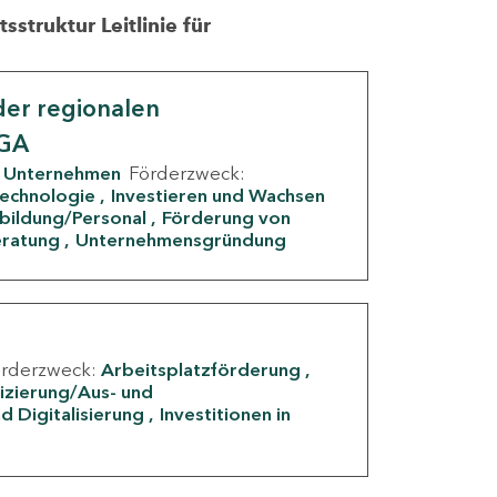
struktur Leitlinie für
er regionalen
IGA
Unternehmen
Förderzweck:
Technologie
Investieren und Wachsen
rbildung/Personal
Förderung von
eratung
Unternehmensgründung
örderzweck:
Arbeitsplatzförderung
fizierung/Aus- und
d Digitalisierung
Investitionen in
g