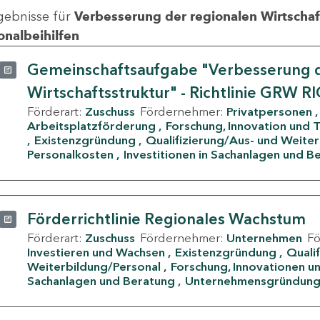
gebnisse für
Verbesserung der regionalen Wirtschafts
onalbeihilfen
Gemeinschaftsaufgabe "Verbesserung d
Wirtschaftsstruktur" - Richtlinie GRW R
Förderart:
Zuschuss
Fördernehmer:
Privatpersonen
Arbeitsplatzförderung
Forschung, Innovation und 
Existenzgründung
Qualifizierung/Aus- und Weite
Personalkosten
Investitionen in Sachanlagen und B
Förderrichtlinie Regionales Wachstum
Förderart:
Zuschuss
Fördernehmer:
Unternehmen
F
Investieren und Wachsen
Existenzgründung
Quali
Weiterbildung/Personal
Forschung, Innovationen un
Sachanlagen und Beratung
Unternehmensgründun