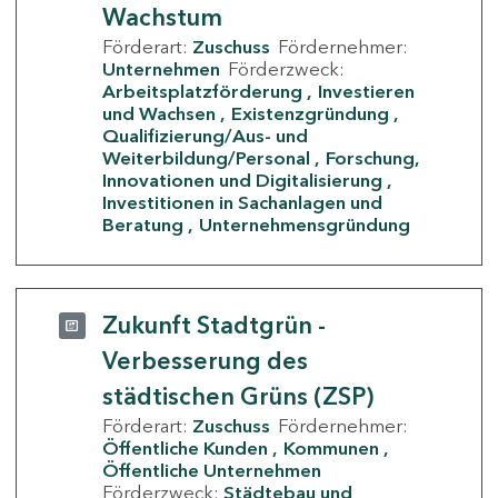
Wachstum
Förderart:
Zuschuss
Fördernehmer:
Unternehmen
Förderzweck:
Arbeitsplatzförderung
Investieren
und Wachsen
Existenzgründung
Qualifizierung/Aus- und
Weiterbildung/Personal
Forschung,
Innovationen und Digitalisierung
Investitionen in Sachanlagen und
Beratung
Unternehmensgründung
Zukunft Stadtgrün -
Verbesserung des
städtischen Grüns (ZSP)
Förderart:
Zuschuss
Fördernehmer:
Öffentliche Kunden
Kommunen
Öffentliche Unternehmen
Förderzweck:
Städtebau und