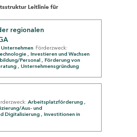
struktur Leitlinie für
er regionalen
IGA
Unternehmen
Förderzweck:
Technologie
Investieren und Wachsen
rbildung/Personal
Förderung von
eratung
Unternehmensgründung
örderzweck:
Arbeitsplatzförderung
fizierung/Aus- und
d Digitalisierung
Investitionen in
g