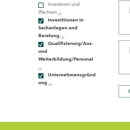
Investieren und
Wachsen
(2)
ndorte
Investitionen in
Sachanlagen und
Beratung
(2)
Qualifizierung/Aus-
und
Weiterbildung/Personal
(2)
Unternehmensgründ
ung
(2)