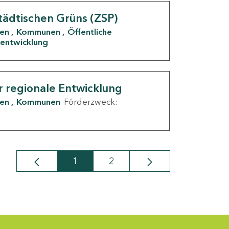
tädtischen Grüns (ZSP)
den
Kommunen
Öffentliche
entwicklung
r regionale Entwicklung
den
Kommunen
Förderzweck:
1
2
Seite
Seite