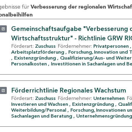
gebnisse für
Verbesserung der regionalen Wirtschafts
onalbeihilfen
Gemeinschaftsaufgabe "Verbesserung d
Wirtschaftsstruktur" - Richtlinie GRW R
Förderart:
Zuschuss
Fördernehmer:
Privatpersonen
Arbeitsplatzförderung
Forschung, Innovation und 
Existenzgründung
Qualifizierung/Aus- und Weite
Personalkosten
Investitionen in Sachanlagen und B
Förderrichtlinie Regionales Wachstum
Förderart:
Zuschuss
Fördernehmer:
Unternehmen
F
Investieren und Wachsen
Existenzgründung
Quali
Weiterbildung/Personal
Forschung, Innovationen un
Sachanlagen und Beratung
Unternehmensgründun