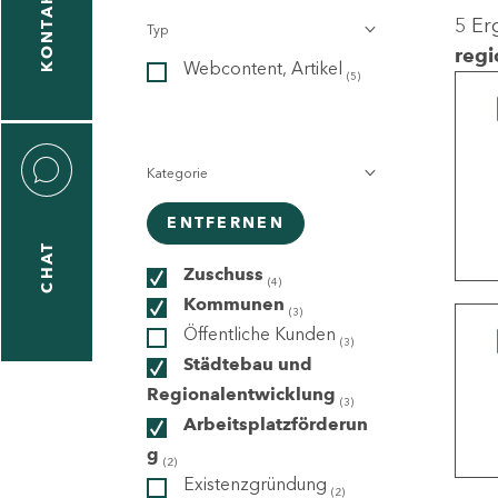
KONTAKT
5 Er
Typ
gen
regi
Webcontent, Artikel
n
(5)
Kategorie
ENTFERNEN
CHAT
icecenter
Zuschuss
(4)
Kommunen
(3)
Öffentliche Kunden
(3)
taktformular
Städtebau und
Regionalentwicklung
(3)
Arbeitsplatzförderun
g
erportal
(2)
Existenzgründung
(2)