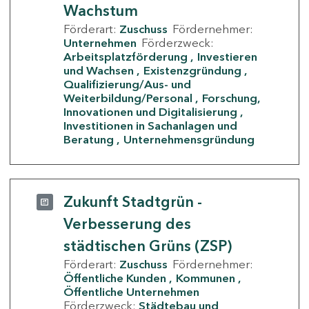
Wachstum
Förderart:
Zuschuss
Fördernehmer:
Unternehmen
Förderzweck:
Arbeitsplatzförderung
Investieren
und Wachsen
Existenzgründung
Qualifizierung/Aus- und
Weiterbildung/Personal
Forschung,
Innovationen und Digitalisierung
Investitionen in Sachanlagen und
Beratung
Unternehmensgründung
Zukunft Stadtgrün -
Verbesserung des
städtischen Grüns (ZSP)
Förderart:
Zuschuss
Fördernehmer:
Öffentliche Kunden
Kommunen
Öffentliche Unternehmen
Förderzweck:
Städtebau und