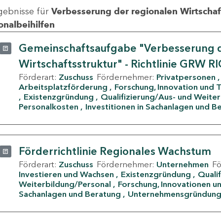
gebnisse für
Verbesserung der regionalen Wirtschafts
onalbeihilfen
Gemeinschaftsaufgabe "Verbesserung d
Wirtschaftsstruktur" - Richtlinie GRW R
Förderart:
Zuschuss
Fördernehmer:
Privatpersonen
Arbeitsplatzförderung
Forschung, Innovation und 
Existenzgründung
Qualifizierung/Aus- und Weite
Personalkosten
Investitionen in Sachanlagen und B
Förderrichtlinie Regionales Wachstum
Förderart:
Zuschuss
Fördernehmer:
Unternehmen
F
Investieren und Wachsen
Existenzgründung
Quali
Weiterbildung/Personal
Forschung, Innovationen un
Sachanlagen und Beratung
Unternehmensgründun