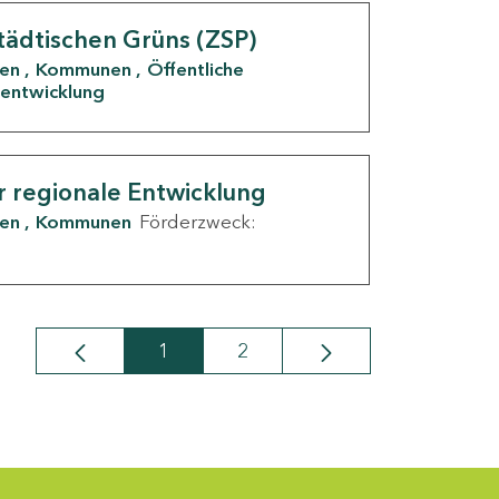
tädtischen Grüns (ZSP)
den
Kommunen
Öffentliche
entwicklung
r regionale Entwicklung
den
Kommunen
Förderzweck:
1
2
Seite
Seite