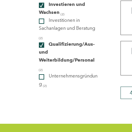
Investieren und
Wachsen
(2)
ndorte
Investitionen in
Sachanlagen und Beratung
(2)
Qualifizierung/Aus-
und
Weiterbildung/Personal
(2)
Unternehmensgründun
g
(2)