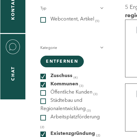
KONTAKT
5 Er
Typ
gen
regi
Webcontent, Artikel
n
(5)
Kategorie
ENTFERNEN
CHAT
icecenter
Zuschuss
(4)
Kommunen
(3)
Öffentliche Kunden
(3)
taktformular
Städtebau und
Regionalentwicklung
(3)
Arbeitsplatzförderung
erportal
(2)
Existenzgründung
(2)