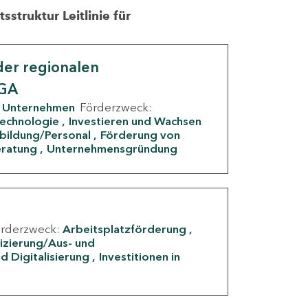
struktur Leitlinie für
er regionalen
IGA
Unternehmen
Förderzweck:
Technologie
Investieren und Wachsen
rbildung/Personal
Förderung von
eratung
Unternehmensgründung
örderzweck:
Arbeitsplatzförderung
fizierung/Aus- und
d Digitalisierung
Investitionen in
g