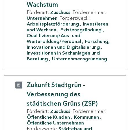
Wachstum
Förderart:
Zuschuss
Fördernehmer:
Unternehmen
Förderzweck:
Arbeitsplatzförderung
Investieren
und Wachsen
Existenzgründung
Qualifizierung/Aus- und
Weiterbildung/Personal
Forschung,
Innovationen und Digitalisierung
Investitionen in Sachanlagen und
Beratung
Unternehmensgründung
Zukunft Stadtgrün -
Verbesserung des
städtischen Grüns (ZSP)
Förderart:
Zuschuss
Fördernehmer:
Öffentliche Kunden
Kommunen
Öffentliche Unternehmen
Förderzweck:
Städtebau und