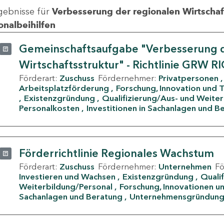
gebnisse für
Verbesserung der regionalen Wirtschafts
onalbeihilfen
Gemeinschaftsaufgabe "Verbesserung d
Wirtschaftsstruktur" - Richtlinie GRW R
Förderart:
Zuschuss
Fördernehmer:
Privatpersonen
Arbeitsplatzförderung
Forschung, Innovation und 
Existenzgründung
Qualifizierung/Aus- und Weite
Personalkosten
Investitionen in Sachanlagen und B
Förderrichtlinie Regionales Wachstum
Förderart:
Zuschuss
Fördernehmer:
Unternehmen
F
Investieren und Wachsen
Existenzgründung
Quali
Weiterbildung/Personal
Forschung, Innovationen un
Sachanlagen und Beratung
Unternehmensgründun