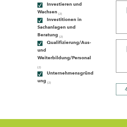
Investieren und
Wachsen
(2)
ndorte
Investitionen in
Sachanlagen und
Beratung
(2)
Qualifizierung/Aus-
und
Weiterbildung/Personal
(2)
Unternehmensgründ
ung
(2)