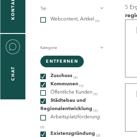
KONTAKT
5 Er
Typ
gen
regi
Webcontent, Artikel
n
(5)
Kategorie
ENTFERNEN
CHAT
icecenter
Zuschuss
(4)
Kommunen
(3)
Öffentliche Kunden
(3)
taktformular
Städtebau und
Regionalentwicklung
(3)
Arbeitsplatzförderung
erportal
(2)
Existenzgründung
(2)