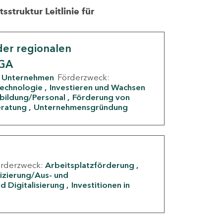
struktur Leitlinie für
er regionalen
IGA
Unternehmen
Förderzweck:
Technologie
Investieren und Wachsen
rbildung/Personal
Förderung von
eratung
Unternehmensgründung
örderzweck:
Arbeitsplatzförderung
fizierung/Aus- und
d Digitalisierung
Investitionen in
g