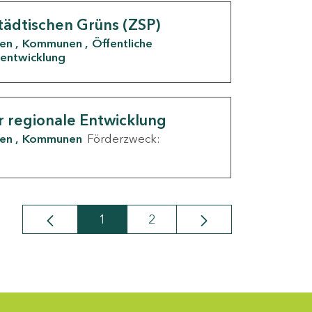
tädtischen Grüns (ZSP)
den
Kommunen
Öffentliche
entwicklung
r regionale Entwicklung
den
Kommunen
Förderzweck:
1
2
Seite
Seite