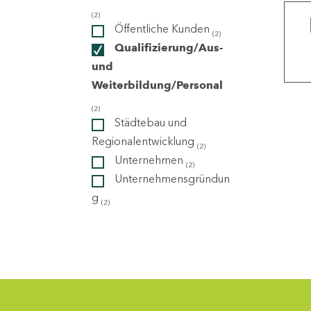
(2)
Öffentliche Kunden
(2)
ndorte
Qualifizierung/Aus-
und
Weiterbildung/Personal
(2)
Städtebau und
Regionalentwicklung
(2)
Unternehmen
(2)
Unternehmensgründun
g
(2)