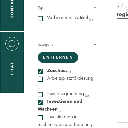
KONTAKT
3 Er
Typ
gen
regi
Webcontent, Artikel
n
(3)
Kategorie
ENTFERNEN
CHAT
icecenter
Zuschuss
(3)
Arbeitsplatzförderung
(2)
taktformular
Existenzgründung
(2)
Investieren und
Wachsen
(2)
Investitionen in
erportal
Sachanlagen und Beratung