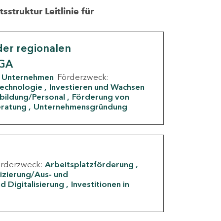
struktur Leitlinie für
er regionalen
IGA
Unternehmen
Förderzweck:
Technologie
Investieren und Wachsen
rbildung/Personal
Förderung von
eratung
Unternehmensgründung
örderzweck:
Arbeitsplatzförderung
fizierung/Aus- und
d Digitalisierung
Investitionen in
g