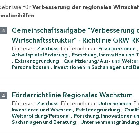
gebnisse für
Verbesserung der regionalen Wirtschafts
onalbeihilfen
Gemeinschaftsaufgabe "Verbesserung d
Wirtschaftsstruktur" - Richtlinie GRW R
Förderart:
Zuschuss
Fördernehmer:
Privatpersonen
Arbeitsplatzförderung
Forschung, Innovation und 
Existenzgründung
Qualifizierung/Aus- und Weite
Personalkosten
Investitionen in Sachanlagen und B
Förderrichtlinie Regionales Wachstum
Förderart:
Zuschuss
Fördernehmer:
Unternehmen
F
Investieren und Wachsen
Existenzgründung
Quali
Weiterbildung/Personal
Forschung, Innovationen un
Sachanlagen und Beratung
Unternehmensgründun