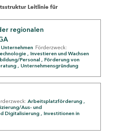
struktur Leitlinie für
er regionalen
IGA
Unternehmen
Förderzweck:
Technologie
Investieren und Wachsen
rbildung/Personal
Förderung von
eratung
Unternehmensgründung
örderzweck:
Arbeitsplatzförderung
fizierung/Aus- und
d Digitalisierung
Investitionen in
g