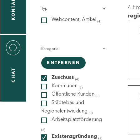
KONTAKT
4 Er
Typ
gen
regi
Webcontent, Artikel
n
(4)
Kategorie
ENTFERNEN
CHAT
icecenter
Zuschuss
(4)
Kommunen
(3)
Öffentliche Kunden
(3)
taktformular
Städtebau und
Regionalentwicklung
(3)
Arbeitsplatzförderung
erportal
(2)
Existenzgründung
(2)