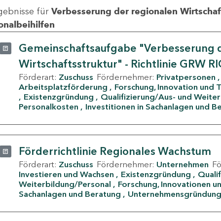
gebnisse für
Verbesserung der regionalen Wirtschafts
onalbeihilfen
Gemeinschaftsaufgabe "Verbesserung d
Wirtschaftsstruktur" - Richtlinie GRW R
Förderart:
Zuschuss
Fördernehmer:
Privatpersonen
Arbeitsplatzförderung
Forschung, Innovation und 
Existenzgründung
Qualifizierung/Aus- und Weite
Personalkosten
Investitionen in Sachanlagen und B
Förderrichtlinie Regionales Wachstum
Förderart:
Zuschuss
Fördernehmer:
Unternehmen
F
Investieren und Wachsen
Existenzgründung
Quali
Weiterbildung/Personal
Forschung, Innovationen un
Sachanlagen und Beratung
Unternehmensgründun