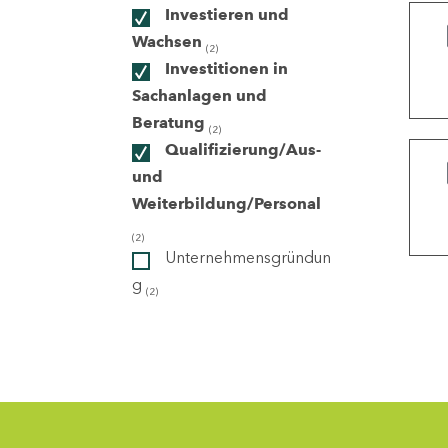
Investieren und
Wachsen
(2)
ndorte
Investitionen in
Sachanlagen und
Beratung
(2)
Qualifizierung/Aus-
und
Weiterbildung/Personal
(2)
Unternehmensgründun
g
(2)