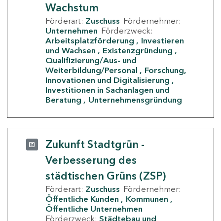
Wachstum
Förderart:
Zuschuss
Fördernehmer:
Unternehmen
Förderzweck:
Arbeitsplatzförderung
Investieren
und Wachsen
Existenzgründung
Qualifizierung/Aus- und
Weiterbildung/Personal
Forschung,
Innovationen und Digitalisierung
Investitionen in Sachanlagen und
Beratung
Unternehmensgründung
Zukunft Stadtgrün -
Verbesserung des
städtischen Grüns (ZSP)
Förderart:
Zuschuss
Fördernehmer:
Öffentliche Kunden
Kommunen
Öffentliche Unternehmen
Förderzweck:
Städtebau und