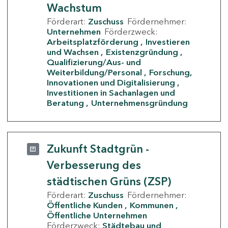
Wachstum
Förderart:
Zuschuss
Fördernehmer:
Unternehmen
Förderzweck:
Arbeitsplatzförderung
Investieren
und Wachsen
Existenzgründung
Qualifizierung/Aus- und
Weiterbildung/Personal
Forschung,
Innovationen und Digitalisierung
Investitionen in Sachanlagen und
Beratung
Unternehmensgründung
Zukunft Stadtgrün -
Verbesserung des
städtischen Grüns (ZSP)
Förderart:
Zuschuss
Fördernehmer:
Öffentliche Kunden
Kommunen
Öffentliche Unternehmen
Förderzweck:
Städtebau und