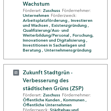
Wachstum
Förderart:
Zuschuss
Fördernehmer:
Unternehmen
Förderzweck:
Arbeitsplatzförderung
Investieren
und Wachsen
Existenzgründung
Qualifizierung/Aus- und
Weiterbildung/Personal
Forschung,
Innovationen und Digitalisierung
Investitionen in Sachanlagen und
Beratung
Unternehmensgründung
Zukunft Stadtgrün -
Verbesserung des
städtischen Grüns (ZSP)
Förderart:
Zuschuss
Fördernehmer:
Öffentliche Kunden
Kommunen
Öffentliche Unternehmen
Förderzweck:
Städtebau und