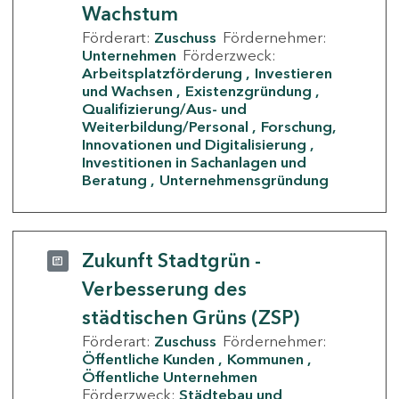
Wachstum
Förderart:
Zuschuss
Fördernehmer:
Unternehmen
Förderzweck:
Arbeitsplatzförderung
Investieren
und Wachsen
Existenzgründung
Qualifizierung/Aus- und
Weiterbildung/Personal
Forschung,
Innovationen und Digitalisierung
Investitionen in Sachanlagen und
Beratung
Unternehmensgründung
Zukunft Stadtgrün -
Verbesserung des
städtischen Grüns (ZSP)
Förderart:
Zuschuss
Fördernehmer:
Öffentliche Kunden
Kommunen
Öffentliche Unternehmen
Förderzweck:
Städtebau und