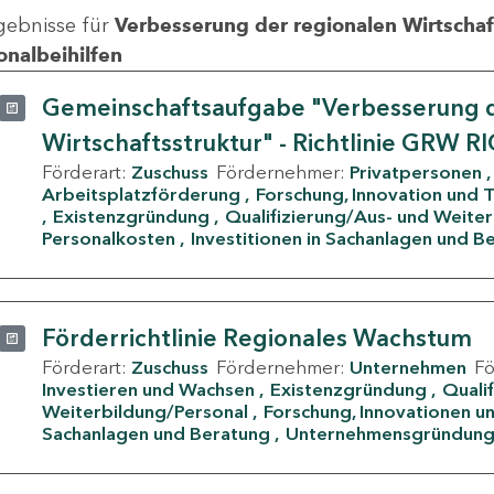
gebnisse für
Verbesserung der regionalen Wirtschafts
onalbeihilfen
Gemeinschaftsaufgabe "Verbesserung d
Wirtschaftsstruktur" - Richtlinie GRW R
Förderart:
Zuschuss
Fördernehmer:
Privatpersonen
Arbeitsplatzförderung
Forschung, Innovation und 
Existenzgründung
Qualifizierung/Aus- und Weite
Personalkosten
Investitionen in Sachanlagen und B
Förderrichtlinie Regionales Wachstum
Förderart:
Zuschuss
Fördernehmer:
Unternehmen
F
Investieren und Wachsen
Existenzgründung
Quali
Weiterbildung/Personal
Forschung, Innovationen un
Sachanlagen und Beratung
Unternehmensgründun