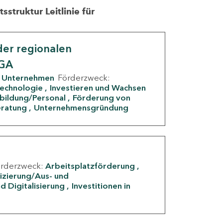
struktur Leitlinie für
er regionalen
IGA
Unternehmen
Förderzweck:
Technologie
Investieren und Wachsen
rbildung/Personal
Förderung von
eratung
Unternehmensgründung
örderzweck:
Arbeitsplatzförderung
fizierung/Aus- und
d Digitalisierung
Investitionen in
g