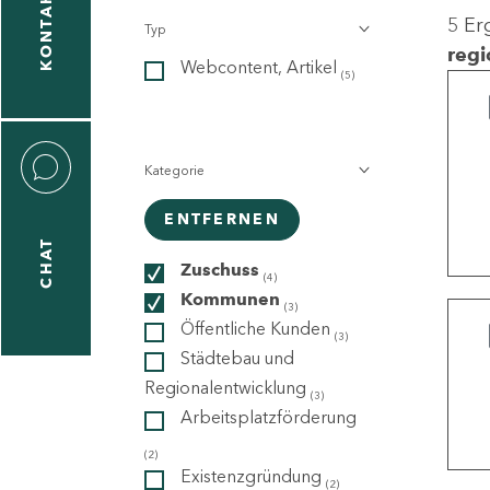
KONTAKT
5 Er
Typ
gen
regi
Webcontent, Artikel
n
(5)
Kategorie
ENTFERNEN
CHAT
icecenter
Zuschuss
(4)
Kommunen
(3)
Öffentliche Kunden
(3)
taktformular
Städtebau und
Regionalentwicklung
(3)
Arbeitsplatzförderung
erportal
(2)
Existenzgründung
(2)