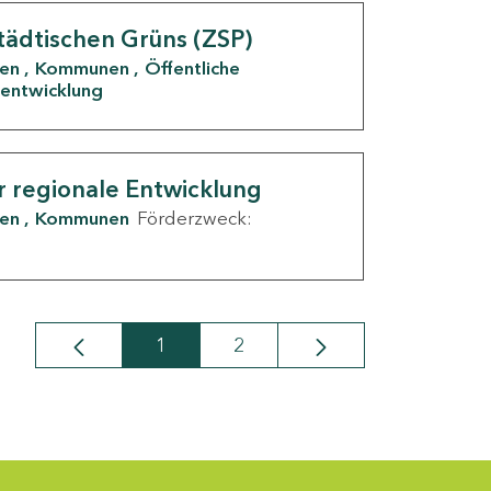
tädtischen Grüns (ZSP)
den
Kommunen
Öffentliche
entwicklung
r regionale Entwicklung
den
Kommunen
Förderzweck:
1
2
Seite
Seite