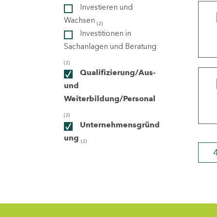
Investieren und
Wachsen
(2)
ndorte
Investitionen in
Sachanlagen und Beratung
(2)
Qualifizierung/Aus-
und
Weiterbildung/Personal
(2)
Unternehmensgründ
ung
(2)