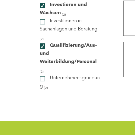
Investieren und
Wachsen
(2)
ndorte
Investitionen in
Sachanlagen und Beratung
(2)
Qualifizierung/Aus-
und
Weiterbildung/Personal
(2)
Unternehmensgründun
g
(2)