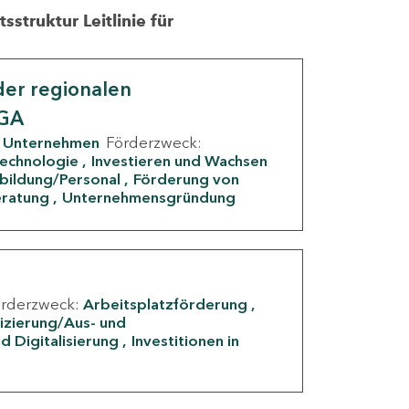
struktur Leitlinie für
er regionalen
IGA
Unternehmen
Förderzweck:
Technologie
Investieren und Wachsen
rbildung/Personal
Förderung von
eratung
Unternehmensgründung
örderzweck:
Arbeitsplatzförderung
fizierung/Aus- und
d Digitalisierung
Investitionen in
g