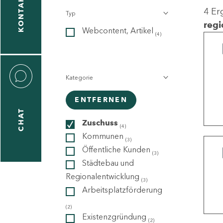
KONTAKT
4 Er
Typ
gen
regi
Webcontent, Artikel
n
(4)
Kategorie
ENTFERNEN
CHAT
icecenter
Zuschuss
(4)
Kommunen
(3)
Öffentliche Kunden
(3)
taktformular
Städtebau und
Regionalentwicklung
(3)
Arbeitsplatzförderung
erportal
(2)
Existenzgründung
(2)