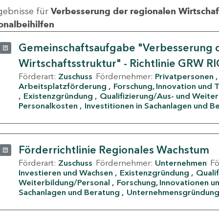
gebnisse für
Verbesserung der regionalen Wirtschafts
onalbeihilfen
Gemeinschaftsaufgabe "Verbesserung d
Wirtschaftsstruktur" - Richtlinie GRW R
Förderart:
Zuschuss
Fördernehmer:
Privatpersonen
Arbeitsplatzförderung
Forschung, Innovation und 
Existenzgründung
Qualifizierung/Aus- und Weite
Personalkosten
Investitionen in Sachanlagen und B
Förderrichtlinie Regionales Wachstum
Förderart:
Zuschuss
Fördernehmer:
Unternehmen
F
Investieren und Wachsen
Existenzgründung
Quali
Weiterbildung/Personal
Forschung, Innovationen un
Sachanlagen und Beratung
Unternehmensgründun