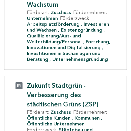
Wachstum
Förderart:
Zuschuss
Fördernehmer:
Unternehmen
Förderzweck:
Arbeitsplatzförderung
Investieren
und Wachsen
Existenzgründung
Qualifizierung/Aus- und
Weiterbildung/Personal
Forschung,
Innovationen und Digitalisierung
Investitionen in Sachanlagen und
Beratung
Unternehmensgründung
Zukunft Stadtgrün -
Verbesserung des
städtischen Grüns (ZSP)
Förderart:
Zuschuss
Fördernehmer:
Öffentliche Kunden
Kommunen
Öffentliche Unternehmen
Förderzweck:
Städtebau und