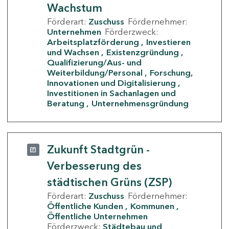
Wachstum
Förderart:
Zuschuss
Fördernehmer:
Unternehmen
Förderzweck:
Arbeitsplatzförderung
Investieren
und Wachsen
Existenzgründung
Qualifizierung/Aus- und
Weiterbildung/Personal
Forschung,
Innovationen und Digitalisierung
Investitionen in Sachanlagen und
Beratung
Unternehmensgründung
Zukunft Stadtgrün -
Verbesserung des
städtischen Grüns (ZSP)
Förderart:
Zuschuss
Fördernehmer:
Öffentliche Kunden
Kommunen
Öffentliche Unternehmen
Förderzweck:
Städtebau und