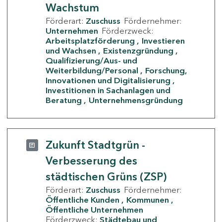
Wachstum
Förderart:
Zuschuss
Fördernehmer:
Unternehmen
Förderzweck:
Arbeitsplatzförderung
Investieren
und Wachsen
Existenzgründung
Qualifizierung/Aus- und
Weiterbildung/Personal
Forschung,
Innovationen und Digitalisierung
Investitionen in Sachanlagen und
Beratung
Unternehmensgründung
Zukunft Stadtgrün -
Verbesserung des
städtischen Grüns (ZSP)
Förderart:
Zuschuss
Fördernehmer:
Öffentliche Kunden
Kommunen
Öffentliche Unternehmen
Förderzweck:
Städtebau und