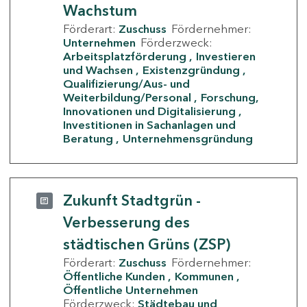
Wachstum
Förderart:
Zuschuss
Fördernehmer:
Unternehmen
Förderzweck:
Arbeitsplatzförderung
Investieren
und Wachsen
Existenzgründung
Qualifizierung/Aus- und
Weiterbildung/Personal
Forschung,
Innovationen und Digitalisierung
Investitionen in Sachanlagen und
Beratung
Unternehmensgründung
Zukunft Stadtgrün -
Verbesserung des
städtischen Grüns (ZSP)
Förderart:
Zuschuss
Fördernehmer:
Öffentliche Kunden
Kommunen
Öffentliche Unternehmen
Förderzweck:
Städtebau und