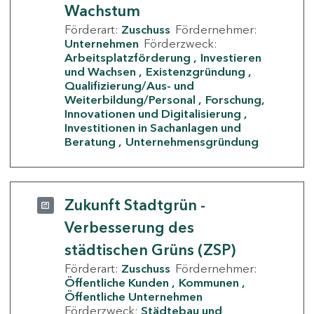
Wachstum
Förderart:
Zuschuss
Fördernehmer:
Unternehmen
Förderzweck:
Arbeitsplatzförderung
Investieren
und Wachsen
Existenzgründung
Qualifizierung/Aus- und
Weiterbildung/Personal
Forschung,
Innovationen und Digitalisierung
Investitionen in Sachanlagen und
Beratung
Unternehmensgründung
Zukunft Stadtgrün -
Verbesserung des
städtischen Grüns (ZSP)
Förderart:
Zuschuss
Fördernehmer:
Öffentliche Kunden
Kommunen
Öffentliche Unternehmen
Förderzweck:
Städtebau und