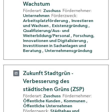
Wachstum
Förderart:
Zuschuss
Fördernehmer:
Unternehmen
Förderzweck:
Arbeitsplatzförderung
Investieren
und Wachsen
Existenzgründung
Qualifizierung/Aus- und
Weiterbildung/Personal
Forschung,
Innovationen und Digitalisierung
Investitionen in Sachanlagen und
Beratung
Unternehmensgründung
Zukunft Stadtgrün -
Verbesserung des
städtischen Grüns (ZSP)
Förderart:
Zuschuss
Fördernehmer:
Öffentliche Kunden
Kommunen
Öffentliche Unternehmen
Förderzweck:
Städtebau und