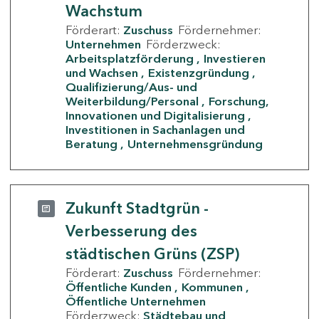
Wachstum
Förderart:
Zuschuss
Fördernehmer:
Unternehmen
Förderzweck:
Arbeitsplatzförderung
Investieren
und Wachsen
Existenzgründung
Qualifizierung/Aus- und
Weiterbildung/Personal
Forschung,
Innovationen und Digitalisierung
Investitionen in Sachanlagen und
Beratung
Unternehmensgründung
Zukunft Stadtgrün -
Verbesserung des
städtischen Grüns (ZSP)
Förderart:
Zuschuss
Fördernehmer:
Öffentliche Kunden
Kommunen
Öffentliche Unternehmen
Förderzweck:
Städtebau und