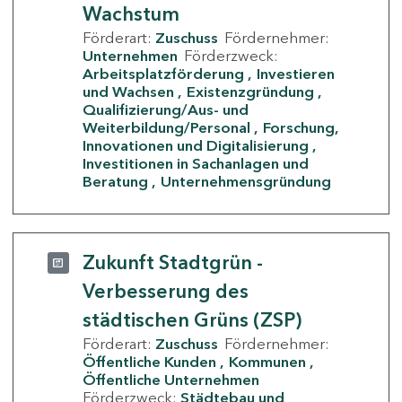
Wachstum
Förderart:
Zuschuss
Fördernehmer:
Unternehmen
Förderzweck:
Arbeitsplatzförderung
Investieren
und Wachsen
Existenzgründung
Qualifizierung/Aus- und
Weiterbildung/Personal
Forschung,
Innovationen und Digitalisierung
Investitionen in Sachanlagen und
Beratung
Unternehmensgründung
Zukunft Stadtgrün -
Verbesserung des
städtischen Grüns (ZSP)
Förderart:
Zuschuss
Fördernehmer:
Öffentliche Kunden
Kommunen
Öffentliche Unternehmen
Förderzweck:
Städtebau und