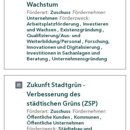
Wachstum
Förderart:
Zuschuss
Fördernehmer:
Unternehmen
Förderzweck:
Arbeitsplatzförderung
Investieren
und Wachsen
Existenzgründung
Qualifizierung/Aus- und
Weiterbildung/Personal
Forschung,
Innovationen und Digitalisierung
Investitionen in Sachanlagen und
Beratung
Unternehmensgründung
Zukunft Stadtgrün -
Verbesserung des
städtischen Grüns (ZSP)
Förderart:
Zuschuss
Fördernehmer:
Öffentliche Kunden
Kommunen
Öffentliche Unternehmen
Förderzweck:
Städtebau und