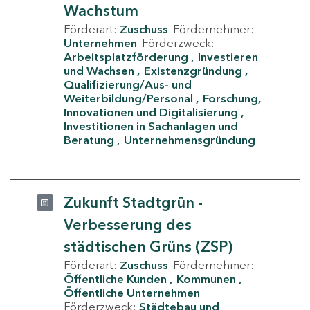
Wachstum
Förderart:
Zuschuss
Fördernehmer:
Unternehmen
Förderzweck:
Arbeitsplatzförderung
Investieren
und Wachsen
Existenzgründung
Qualifizierung/Aus- und
Weiterbildung/Personal
Forschung,
Innovationen und Digitalisierung
Investitionen in Sachanlagen und
Beratung
Unternehmensgründung
Zukunft Stadtgrün -
Verbesserung des
städtischen Grüns (ZSP)
Förderart:
Zuschuss
Fördernehmer:
Öffentliche Kunden
Kommunen
Öffentliche Unternehmen
Förderzweck:
Städtebau und