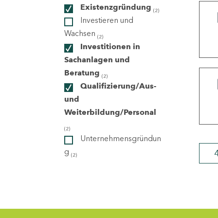
Existenzgründung
(2)
Investieren und
ndorte
Wachsen
(2)
Investitionen in
Sachanlagen und
Beratung
(2)
Qualifizierung/Aus-
und
Weiterbildung/Personal
(2)
Unternehmensgründun
g
(2)