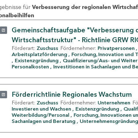
gebnisse für
Verbesserung der regionalen Wirtschafts
onalbeihilfen
Gemeinschaftsaufgabe "Verbesserung d
Wirtschaftsstruktur" - Richtlinie GRW R
Förderart:
Zuschuss
Fördernehmer:
Privatpersonen
Arbeitsplatzförderung
Forschung, Innovation und 
Existenzgründung
Qualifizierung/Aus- und Weite
Personalkosten
Investitionen in Sachanlagen und B
Förderrichtlinie Regionales Wachstum
Förderart:
Zuschuss
Fördernehmer:
Unternehmen
F
Investieren und Wachsen
Existenzgründung
Quali
Weiterbildung/Personal
Forschung, Innovationen un
Sachanlagen und Beratung
Unternehmensgründun