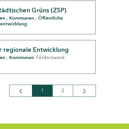
tädtischen Grüns (ZSP)
den
Kommunen
Öffentliche
entwicklung
r regionale Entwicklung
den
Kommunen
Förderzweck:
1
2
Seite
Seite