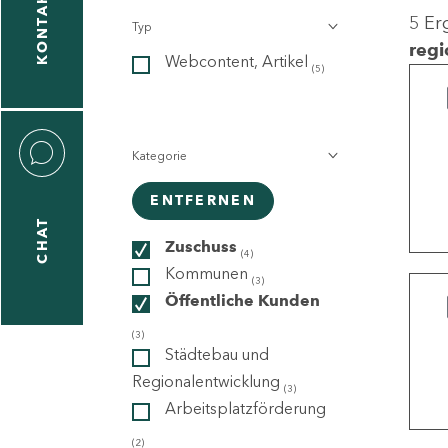
KONTAKT
5 Er
Typ
gen
regi
Webcontent, Artikel
n
(5)
Kategorie
ENTFERNEN
CHAT
icecenter
Zuschuss
(4)
Kommunen
(3)
Öffentliche Kunden
taktformular
(3)
Städtebau und
Regionalentwicklung
(3)
Arbeitsplatzförderung
erportal
(2)