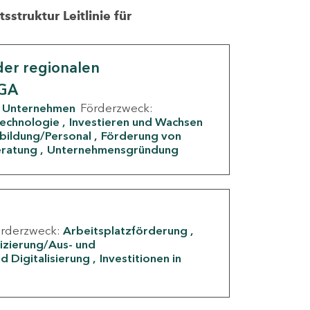
struktur Leitlinie für
er regionalen
IGA
Unternehmen
Förderzweck:
Technologie
Investieren und Wachsen
rbildung/Personal
Förderung von
eratung
Unternehmensgründung
örderzweck:
Arbeitsplatzförderung
fizierung/Aus- und
d Digitalisierung
Investitionen in
g