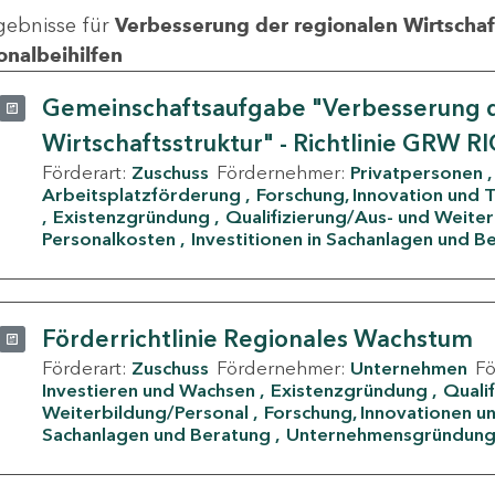
gebnisse für
Verbesserung der regionalen Wirtschafts
onalbeihilfen
Gemeinschaftsaufgabe "Verbesserung d
Wirtschaftsstruktur" - Richtlinie GRW R
Förderart:
Zuschuss
Fördernehmer:
Privatpersonen
Arbeitsplatzförderung
Forschung, Innovation und 
Existenzgründung
Qualifizierung/Aus- und Weite
Personalkosten
Investitionen in Sachanlagen und B
Förderrichtlinie Regionales Wachstum
Förderart:
Zuschuss
Fördernehmer:
Unternehmen
F
Investieren und Wachsen
Existenzgründung
Quali
Weiterbildung/Personal
Forschung, Innovationen un
Sachanlagen und Beratung
Unternehmensgründun