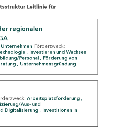
struktur Leitlinie für
er regionalen
IGA
Unternehmen
Förderzweck:
Technologie
Investieren und Wachsen
rbildung/Personal
Förderung von
eratung
Unternehmensgründung
örderzweck:
Arbeitsplatzförderung
fizierung/Aus- und
d Digitalisierung
Investitionen in
g