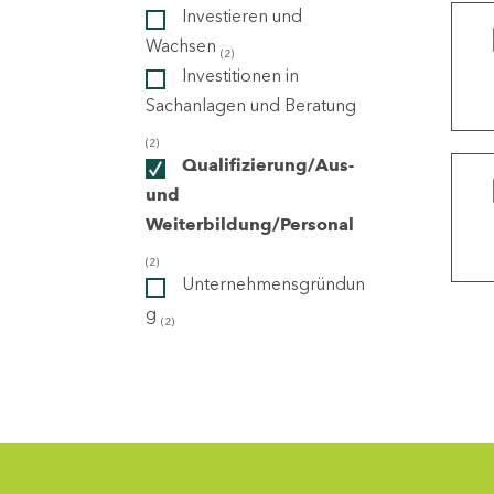
Investieren und
Wachsen
(2)
ndorte
Investitionen in
Sachanlagen und Beratung
(2)
Qualifizierung/Aus-
und
Weiterbildung/Personal
(2)
Unternehmensgründun
g
(2)