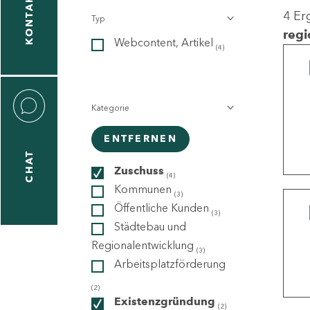
KONTAKT
4 Er
Typ
gen
regi
Webcontent, Artikel
n
(4)
Kategorie
ENTFERNEN
CHAT
icecenter
Zuschuss
(4)
Kommunen
(3)
Öffentliche Kunden
(3)
taktformular
Städtebau und
Regionalentwicklung
(3)
Arbeitsplatzförderung
erportal
(2)
Existenzgründung
(2)