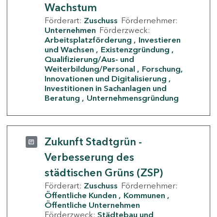
Wachstum
Förderart:
Zuschuss
Fördernehmer:
Unternehmen
Förderzweck:
Arbeitsplatzförderung
Investieren
und Wachsen
Existenzgründung
Qualifizierung/Aus- und
Weiterbildung/Personal
Forschung,
Innovationen und Digitalisierung
Investitionen in Sachanlagen und
Beratung
Unternehmensgründung
Zukunft Stadtgrün -
Verbesserung des
städtischen Grüns (ZSP)
Förderart:
Zuschuss
Fördernehmer:
Öffentliche Kunden
Kommunen
Öffentliche Unternehmen
Förderzweck:
Städtebau und