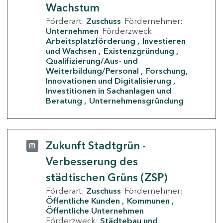
Wachstum
Förderart:
Zuschuss
Fördernehmer:
Unternehmen
Förderzweck:
Arbeitsplatzförderung
Investieren
und Wachsen
Existenzgründung
Qualifizierung/Aus- und
Weiterbildung/Personal
Forschung,
Innovationen und Digitalisierung
Investitionen in Sachanlagen und
Beratung
Unternehmensgründung
Zukunft Stadtgrün -
Verbesserung des
städtischen Grüns (ZSP)
Förderart:
Zuschuss
Fördernehmer:
Öffentliche Kunden
Kommunen
Öffentliche Unternehmen
Förderzweck:
Städtebau und