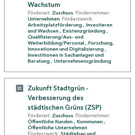
Wachstum
Förderart:
Zuschuss
Fördernehmer:
Unternehmen
Förderzweck:
Arbeitsplatzförderung
Investieren
und Wachsen
Existenzgründung
Qualifizierung/Aus- und
Weiterbildung/Personal
Forschung,
Innovationen und Digitalisierung
Investitionen in Sachanlagen und
Beratung
Unternehmensgründung
Zukunft Stadtgrün -
Verbesserung des
städtischen Grüns (ZSP)
Förderart:
Zuschuss
Fördernehmer:
Öffentliche Kunden
Kommunen
Öffentliche Unternehmen
Förderzweck:
Städtebau und