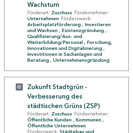
Wachstum
Förderart:
Zuschuss
Fördernehmer:
Unternehmen
Förderzweck:
Arbeitsplatzförderung
Investieren
und Wachsen
Existenzgründung
Qualifizierung/Aus- und
Weiterbildung/Personal
Forschung,
Innovationen und Digitalisierung
Investitionen in Sachanlagen und
Beratung
Unternehmensgründung
Zukunft Stadtgrün -
Verbesserung des
städtischen Grüns (ZSP)
Förderart:
Zuschuss
Fördernehmer:
Öffentliche Kunden
Kommunen
Öffentliche Unternehmen
Förderzweck:
Städtebau und