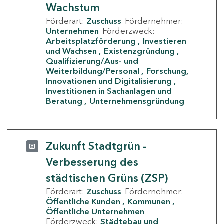
Wachstum
Förderart:
Zuschuss
Fördernehmer:
Unternehmen
Förderzweck:
Arbeitsplatzförderung
Investieren
und Wachsen
Existenzgründung
Qualifizierung/Aus- und
Weiterbildung/Personal
Forschung,
Innovationen und Digitalisierung
Investitionen in Sachanlagen und
Beratung
Unternehmensgründung
Zukunft Stadtgrün -
Verbesserung des
städtischen Grüns (ZSP)
Förderart:
Zuschuss
Fördernehmer:
Öffentliche Kunden
Kommunen
Öffentliche Unternehmen
Förderzweck:
Städtebau und