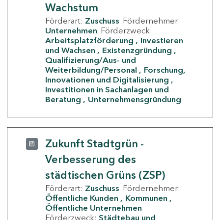
Wachstum
Förderart:
Zuschuss
Fördernehmer:
Unternehmen
Förderzweck:
Arbeitsplatzförderung
Investieren
und Wachsen
Existenzgründung
Qualifizierung/Aus- und
Weiterbildung/Personal
Forschung,
Innovationen und Digitalisierung
Investitionen in Sachanlagen und
Beratung
Unternehmensgründung
Zukunft Stadtgrün -
Verbesserung des
städtischen Grüns (ZSP)
Förderart:
Zuschuss
Fördernehmer:
Öffentliche Kunden
Kommunen
Öffentliche Unternehmen
Förderzweck:
Städtebau und