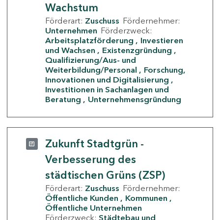
Wachstum
Förderart:
Zuschuss
Fördernehmer:
Unternehmen
Förderzweck:
Arbeitsplatzförderung
Investieren
und Wachsen
Existenzgründung
Qualifizierung/Aus- und
Weiterbildung/Personal
Forschung,
Innovationen und Digitalisierung
Investitionen in Sachanlagen und
Beratung
Unternehmensgründung
Zukunft Stadtgrün -
Verbesserung des
städtischen Grüns (ZSP)
Förderart:
Zuschuss
Fördernehmer:
Öffentliche Kunden
Kommunen
Öffentliche Unternehmen
Förderzweck:
Städtebau und