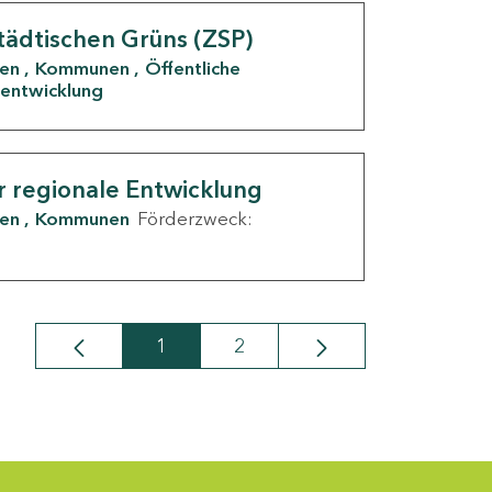
tädtischen Grüns (ZSP)
den
Kommunen
Öffentliche
entwicklung
r regionale Entwicklung
den
Kommunen
Förderzweck:
1
2
Seite
Seite