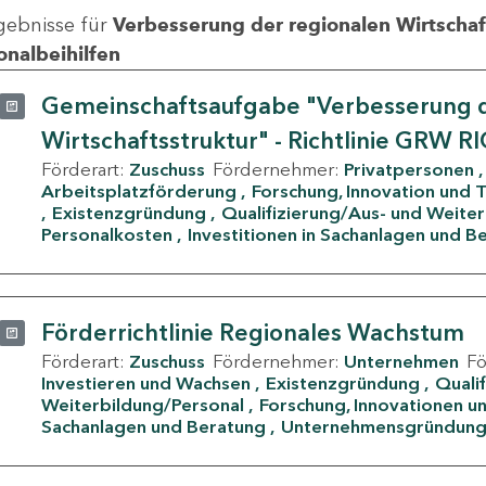
gebnisse für
Verbesserung der regionalen Wirtschafts
onalbeihilfen
Gemeinschaftsaufgabe "Verbesserung d
Wirtschaftsstruktur" - Richtlinie GRW R
Förderart:
Zuschuss
Fördernehmer:
Privatpersonen
Arbeitsplatzförderung
Forschung, Innovation und 
Existenzgründung
Qualifizierung/Aus- und Weite
Personalkosten
Investitionen in Sachanlagen und B
Förderrichtlinie Regionales Wachstum
Förderart:
Zuschuss
Fördernehmer:
Unternehmen
F
Investieren und Wachsen
Existenzgründung
Quali
Weiterbildung/Personal
Forschung, Innovationen un
Sachanlagen und Beratung
Unternehmensgründun