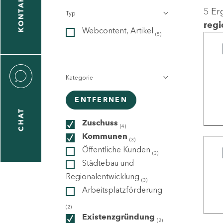
KONTAKT
5 Er
Typ
gen
regi
Webcontent, Artikel
n
(5)
Kategorie
ENTFERNEN
CHAT
icecenter
Zuschuss
(4)
Kommunen
(3)
Öffentliche Kunden
(3)
taktformular
Städtebau und
Regionalentwicklung
(3)
Arbeitsplatzförderung
erportal
(2)
Existenzgründung
(2)