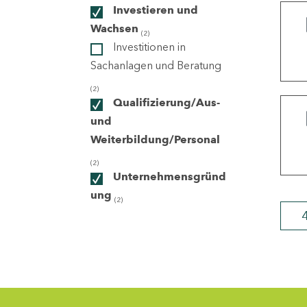
Investieren und
Wachsen
(2)
ndorte
Investitionen in
Sachanlagen und Beratung
(2)
Qualifizierung/Aus-
und
Weiterbildung/Personal
(2)
Unternehmensgründ
ung
(2)