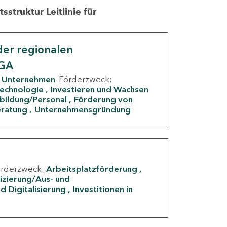
struktur Leitlinie für
er regionalen
IGA
Unternehmen
Förderzweck:
Technologie
Investieren und Wachsen
rbildung/Personal
Förderung von
eratung
Unternehmensgründung
örderzweck:
Arbeitsplatzförderung
fizierung/Aus- und
d Digitalisierung
Investitionen in
g