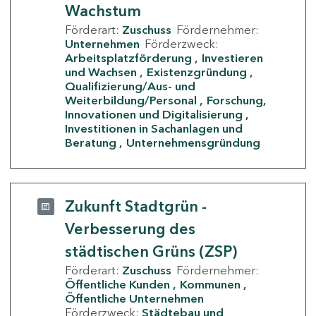
Wachstum
Förderart:
Zuschuss
Fördernehmer:
Unternehmen
Förderzweck:
Arbeitsplatzförderung
Investieren
und Wachsen
Existenzgründung
Qualifizierung/Aus- und
Weiterbildung/Personal
Forschung,
Innovationen und Digitalisierung
Investitionen in Sachanlagen und
Beratung
Unternehmensgründung
Zukunft Stadtgrün -
Verbesserung des
städtischen Grüns (ZSP)
Förderart:
Zuschuss
Fördernehmer:
Öffentliche Kunden
Kommunen
Öffentliche Unternehmen
Förderzweck:
Städtebau und