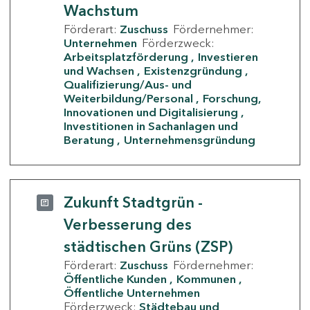
Wachstum
Förderart:
Zuschuss
Fördernehmer:
Unternehmen
Förderzweck:
Arbeitsplatzförderung
Investieren
und Wachsen
Existenzgründung
Qualifizierung/Aus- und
Weiterbildung/Personal
Forschung,
Innovationen und Digitalisierung
Investitionen in Sachanlagen und
Beratung
Unternehmensgründung
Zukunft Stadtgrün -
Verbesserung des
städtischen Grüns (ZSP)
Förderart:
Zuschuss
Fördernehmer:
Öffentliche Kunden
Kommunen
Öffentliche Unternehmen
Förderzweck:
Städtebau und