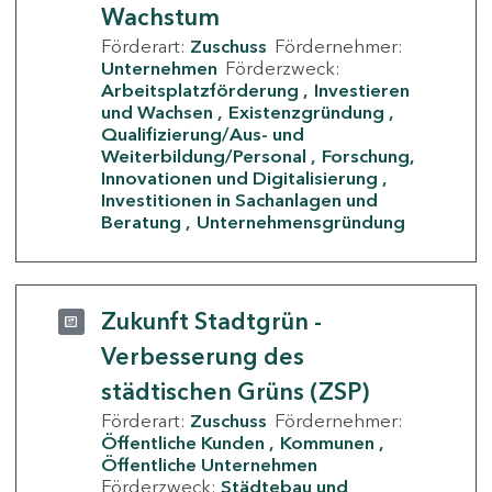
Wachstum
Förderart:
Zuschuss
Fördernehmer:
Unternehmen
Förderzweck:
Arbeitsplatzförderung
Investieren
und Wachsen
Existenzgründung
Qualifizierung/Aus- und
Weiterbildung/Personal
Forschung,
Innovationen und Digitalisierung
Investitionen in Sachanlagen und
Beratung
Unternehmensgründung
Zukunft Stadtgrün -
Verbesserung des
städtischen Grüns (ZSP)
Förderart:
Zuschuss
Fördernehmer:
Öffentliche Kunden
Kommunen
Öffentliche Unternehmen
Förderzweck:
Städtebau und